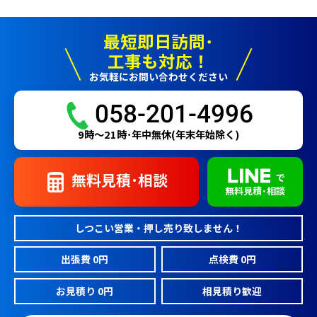
最短即日訪問･
工事も対応！
お気軽にお問い合わせください
058-201-4996
9時〜21時･年中無休(年末年始除く)
無料見積･相談
で
無料見積･相談
しつこい営業・押し売り致しません！
出張費 0円
点検費 0円
お見積り 0円
相見積り歓迎