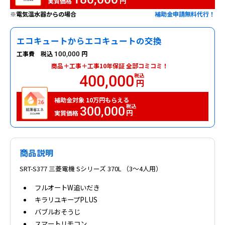
円
実質価格
※電気温水器からの場合
補助金申請無料代行！
エコキュートからエコキュートの交換
工事費
税込
円
100,000
商品＋工事＋工事10年保証
全部コミコミ！
税込
400,000
円
10
補助金対象
万円もらえる
税込
300,000
円
実質価格
商品説明
SRT-S377 三菱電機 Sシリーズ 370L （3～4人用）
フルオートW追いだき
キラリユキープPLUS
バブルおそうじ
スマートリモコン