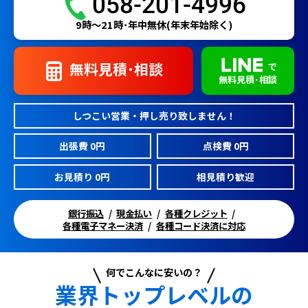
058-201-4996
9時〜21時･年中無休(年末年始除く)
無料見積･相談
で
無料見積･相談
しつこい営業・押し売り致しません！
出張費 0円
点検費 0円
お見積り 0円
相見積り歓迎
銀行振込
現金払い
各種クレジット
各種電子マネー決済
各種コード決済に対応
何でこんなに安いの？
業界トップレベルの