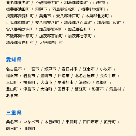
養老郡養老町
不破郡垂井町
羽島郡岐南町
山県市
揖斐郡池田町
飛騨市
羽島郡笠松町
揖斐郡大野町
揖斐郡揖斐川町
美濃市
安八郡神戸町
本巣郡北方町
可児郡御嵩町
安八郡安八町
加茂郡八百津町
加茂郡川辺町
安八郡輪之内町
加茂郡坂祝町
加茂郡白川町
不破郡関ケ原町
加茂郡富加町
加茂郡七宗町
加茂郡東白川村
大野郡白川村
愛知県
名古屋市
一宮市
瀬戸市
春日井市
江南市
小牧市
稲沢市
岩倉市
豊明市
日進市
北名古屋市
長久手市
大口町
扶桑町
犬山市
尾張旭市
清須市
東郷町
豊山町
津島市
大治町
愛西市
蟹江町
弥富市
飛島村
あま市
三重県
桑名市
いなべ市
木曽岬町
東員町
四日市市
菰野町
朝日町
川越町