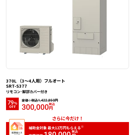
370L （3～4人用）フルオート
SRT-S377
リモコン･脚部カバー付き
定価：税込
円
1,422,850
79
%
税込
300,000
OFF
円
さらに今だけ！
※
12
補助金対象 最大
万円もらえる
税込
180,000