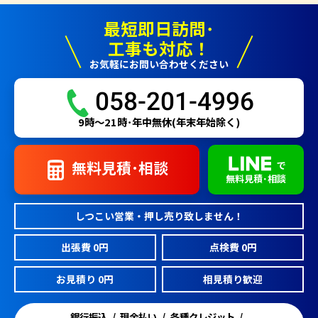
最短即日訪問･
工事も対応！
お気軽にお問い合わせください
058-201-4996
9時〜21時･年中無休(年末年始除く)
無料見積･相談
で
無料見積･相談
しつこい営業・押し売り致しません！
出張費 0円
点検費 0円
お見積り 0円
相見積り歓迎
銀行振込
現金払い
各種クレジット